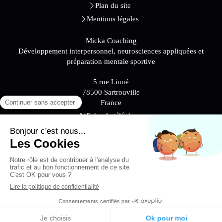
Plan du site
Mentions légales
Micka Coaching
Développement interpersonnel, neurosciences appliquées et
préparation mentale sportive
5 rue Linné
78500
Sartrouville
France
Afficher le téléphone
Contacter Micka Coaching
Création et référencement du site par Simplébo
Ce site a été créé grâce à
RESALIB
MENU